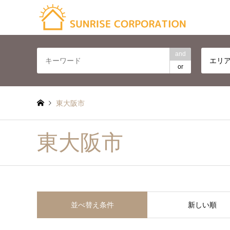
and
エリ
or
東大阪市
東大阪市
並べ替え条件
新しい順