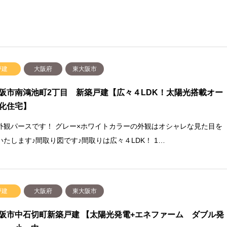
戸建
大阪府
東大阪市
阪市南鴻池町2丁目 新築戸建【広々４LDK！太陽光搭載オー
化住宅】
外観パースです！ グレー×ホワイトカラーの外観はオシャレな見た目を
いたします♪間取り図です♪間取りは広々４LDK！ 1…
戸建
大阪府
東大阪市
阪市中石切町新築戸建 【太陽光発電+エネファーム ダブル発