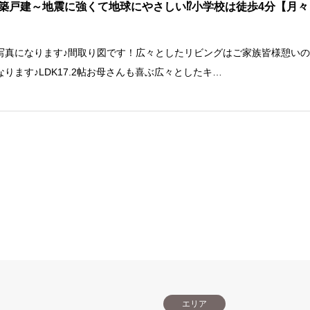
築戸建～地震に強くて地球にやさしい⁉小学校は徒歩4分【月々
写真になります♪間取り図です！広々としたリビングはご家族皆様憩い
なります♪LDK17.2帖お母さんも喜ぶ広々としたキ…
エリア