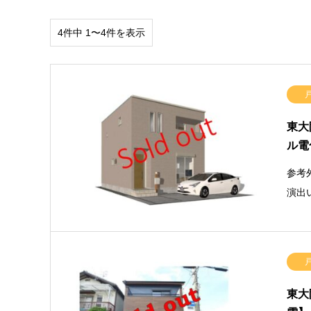
4件中 1〜4件を表示
東大
ル電
参考
演出
東大