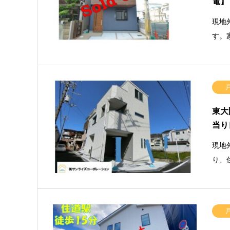
電
現地
す。
東大
当り
現地
り、