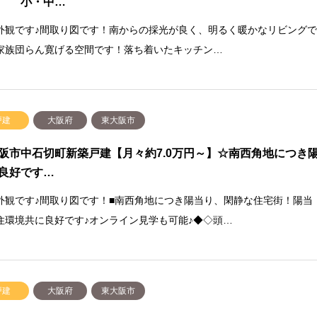
】 小・中…
外観です♪間取り図です！南からの採光が良く、明るく暖かなリビング
家族団らん寛げる空間です！落ち着いたキッチン…
戸建
大阪府
東大阪市
阪市中石切町新築戸建【月々約7.0万円～】☆南西角地につき
良好です…
外観です♪間取り図です！■南西角地につき陽当り、閑静な住宅街！陽当
住環境共に良好です♪オンライン見学も可能♪◆◇頭…
戸建
大阪府
東大阪市