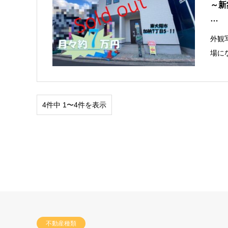
～新
…
外観
場に
4件中 1〜4件を表示
不動産種類