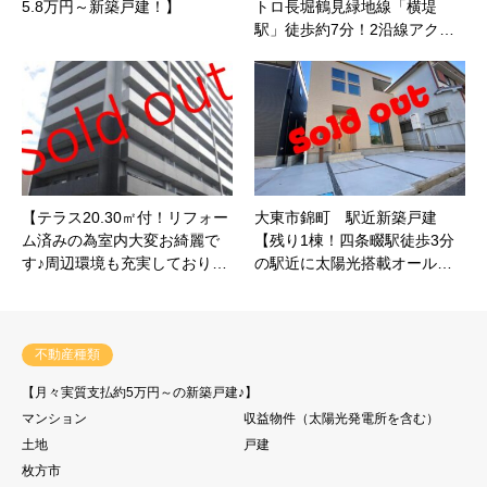
5.8万円～新築戸建！】
トロ長堀鶴見緑地線「横堤
駅」徒歩約7分！2沿線アク…
【テラス20.30㎡付！リフォー
大東市錦町 駅近新築戸建
ム済みの為室内大変お綺麗で
【残り1棟！四条畷駅徒歩3分
す♪周辺環境も充実しており…
の駅近に太陽光搭載オール…
不動産種類
【月々実質支払約5万円～の新築戸建♪】
マンション
収益物件（太陽光発電所を含む）
土地
戸建
枚方市