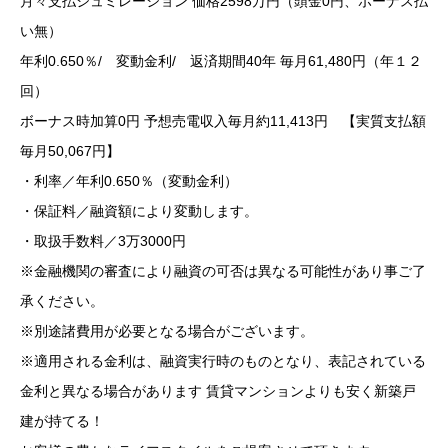
月々支払シュミレーション 価格2598万円（頭金0円、ボーナス払
い無）
年利0.650％/ 変動金利/ 返済期間40年 毎月61,480円（年１２
回）
ボーナス時加算0円 予想売電収入毎月約11,413円 【実質支払額
毎月50,067円】
・利率／年利0.650％（変動金利）
・保証料／融資額により変動します。
・取扱手数料／3万3000円
※金融機関の審査により融資の可否は異なる可能性があり事ご了
承ください。
※別途諸費用が必要となる場合がございます。
※適用される金利は、融資実行時のものとなり、表記されている
金利と異なる場合があります 賃貸マンションよりも安く新築戸
建が持てる！