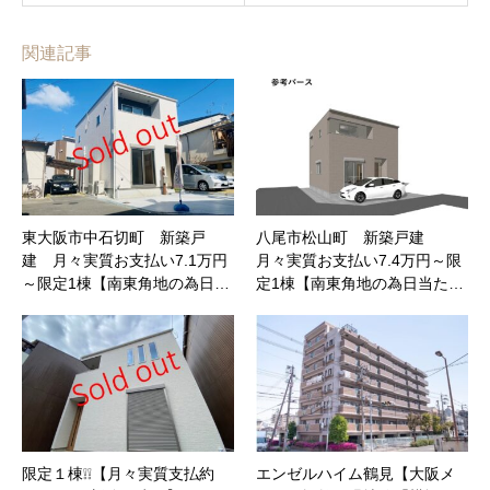
関連記事
東大阪市中石切町 新築戸
八尾市松山町 新築戸建
建 月々実質お支払い7.1万円
月々実質お支払い7.4万円～限
～限定1棟【南東角地の為日…
定1棟【南東角地の為日当た…
限定１棟❕❕【月々実質支払約
エンゼルハイム鶴見【大阪メ